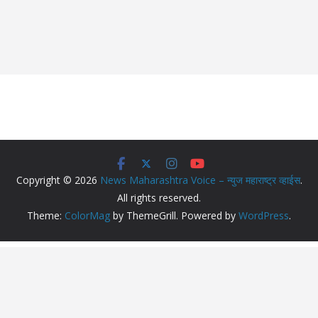
Copyright © 2026
News Maharashtra Voice – न्युज महाराष्ट्र व्हाईस
.
All rights reserved.
Theme:
ColorMag
by ThemeGrill. Powered by
WordPress
.