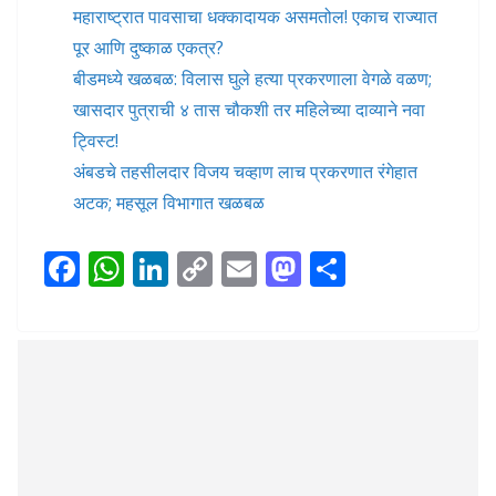
महाराष्ट्रात पावसाचा धक्कादायक असमतोल! एकाच राज्यात
पूर आणि दुष्काळ एकत्र?
बीडमध्ये खळबळ: विलास घुले हत्या प्रकरणाला वेगळे वळण;
खासदार पुत्राची ४ तास चौकशी तर महिलेच्या दाव्याने नवा
ट्विस्ट!
अंबडचे तहसीलदार विजय चव्हाण लाच प्रकरणात रंगेहात
अटक; महसूल विभागात खळबळ
F
W
Li
C
E
M
S
ac
h
n
o
m
as
h
e
at
k
p
ai
to
ar
b
s
e
y
l
d
e
o
A
dI
Li
o
o
p
n
n
n
k
p
k