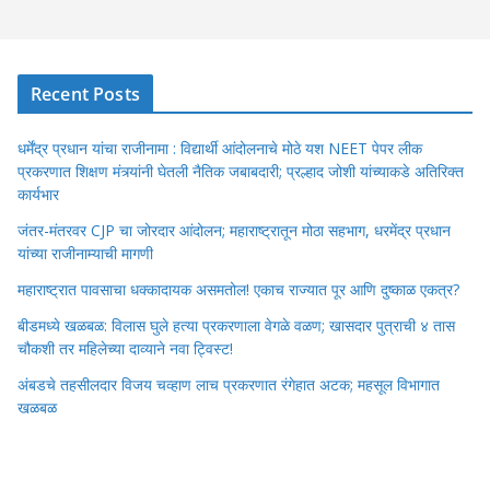
Recent Posts
धर्मेंद्र प्रधान यांचा राजीनामा : विद्यार्थी आंदोलनाचे मोठे यश NEET पेपर लीक
प्रकरणात शिक्षण मंत्र्यांनी घेतली नैतिक जबाबदारी; प्रल्हाद जोशी यांच्याकडे अतिरिक्त
कार्यभार
जंतर-मंतरवर CJP चा जोरदार आंदोलन; महाराष्ट्रातून मोठा सहभाग, धरमेंद्र प्रधान
यांच्या राजीनाम्याची मागणी
महाराष्ट्रात पावसाचा धक्कादायक असमतोल! एकाच राज्यात पूर आणि दुष्काळ एकत्र?
बीडमध्ये खळबळ: विलास घुले हत्या प्रकरणाला वेगळे वळण; खासदार पुत्राची ४ तास
चौकशी तर महिलेच्या दाव्याने नवा ट्विस्ट!
अंबडचे तहसीलदार विजय चव्हाण लाच प्रकरणात रंगेहात अटक; महसूल विभागात
खळबळ