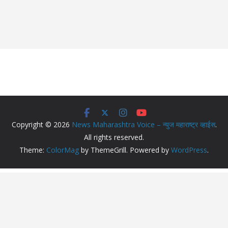
Copyright © 2026
News Maharashtra Voice – न्युज महाराष्ट्र व्हाईस
.
All rights reserved.
Theme:
ColorMag
by ThemeGrill. Powered by
WordPress
.