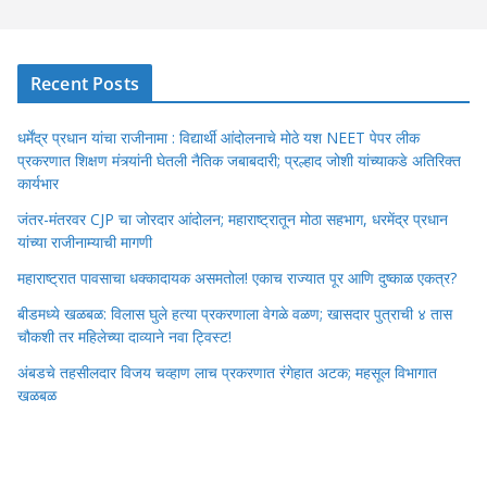
Recent Posts
धर्मेंद्र प्रधान यांचा राजीनामा : विद्यार्थी आंदोलनाचे मोठे यश NEET पेपर लीक
प्रकरणात शिक्षण मंत्र्यांनी घेतली नैतिक जबाबदारी; प्रल्हाद जोशी यांच्याकडे अतिरिक्त
कार्यभार
जंतर-मंतरवर CJP चा जोरदार आंदोलन; महाराष्ट्रातून मोठा सहभाग, धरमेंद्र प्रधान
यांच्या राजीनाम्याची मागणी
महाराष्ट्रात पावसाचा धक्कादायक असमतोल! एकाच राज्यात पूर आणि दुष्काळ एकत्र?
बीडमध्ये खळबळ: विलास घुले हत्या प्रकरणाला वेगळे वळण; खासदार पुत्राची ४ तास
चौकशी तर महिलेच्या दाव्याने नवा ट्विस्ट!
अंबडचे तहसीलदार विजय चव्हाण लाच प्रकरणात रंगेहात अटक; महसूल विभागात
खळबळ