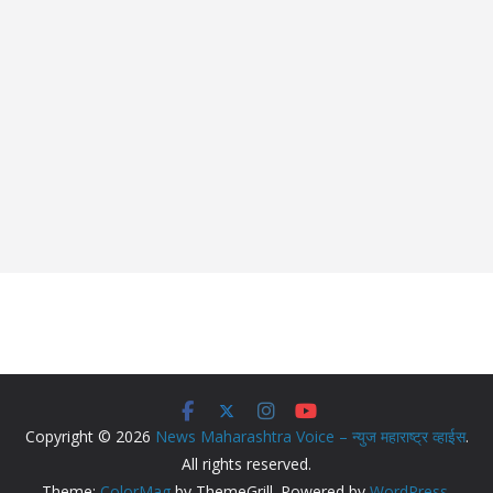
Copyright © 2026
News Maharashtra Voice – न्युज महाराष्ट्र व्हाईस
.
All rights reserved.
Theme:
ColorMag
by ThemeGrill. Powered by
WordPress
.