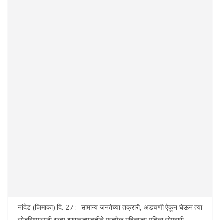
नांदेड (जिमाका) दि. 27 :- सामान्य जनतेच्या तक्रारी, अडचणी ऐकून घेऊन त्या
सोडविण्यासाठी राज्य शासनाच्यावतीने प्रत्येक महिन्याचा पहिला सोमवारी