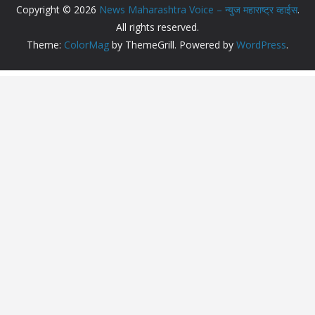
Copyright © 2026
News Maharashtra Voice – न्युज महाराष्ट्र व्हाईस
.
All rights reserved.
Theme:
ColorMag
by ThemeGrill. Powered by
WordPress
.