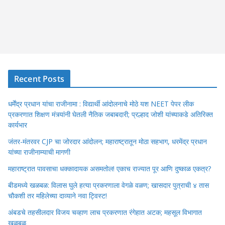
Recent Posts
धर्मेंद्र प्रधान यांचा राजीनामा : विद्यार्थी आंदोलनाचे मोठे यश NEET पेपर लीक
प्रकरणात शिक्षण मंत्र्यांनी घेतली नैतिक जबाबदारी; प्रल्हाद जोशी यांच्याकडे अतिरिक्त
कार्यभार
जंतर-मंतरवर CJP चा जोरदार आंदोलन; महाराष्ट्रातून मोठा सहभाग, धरमेंद्र प्रधान
यांच्या राजीनाम्याची मागणी
महाराष्ट्रात पावसाचा धक्कादायक असमतोल! एकाच राज्यात पूर आणि दुष्काळ एकत्र?
बीडमध्ये खळबळ: विलास घुले हत्या प्रकरणाला वेगळे वळण; खासदार पुत्राची ४ तास
चौकशी तर महिलेच्या दाव्याने नवा ट्विस्ट!
अंबडचे तहसीलदार विजय चव्हाण लाच प्रकरणात रंगेहात अटक; महसूल विभागात
खळबळ