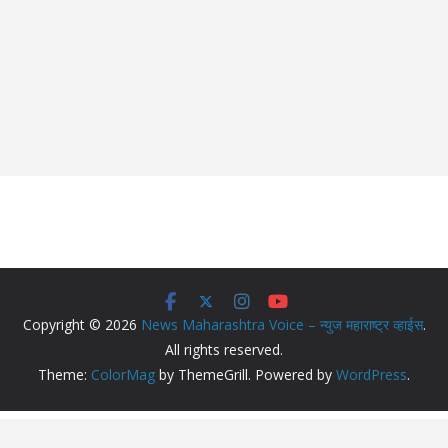
Copyright © 2026
News Maharashtra Voice – न्युज महाराष्ट्र व्हाईस
.
All rights reserved.
Theme:
ColorMag
by ThemeGrill. Powered by
WordPress
.