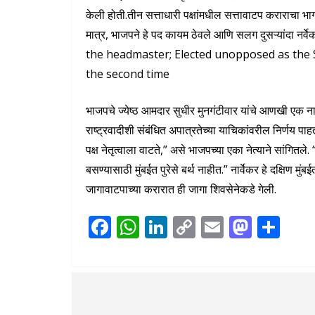
केली होती.तीन सत्ताधारी पक्षांमधील सत्तावाटप कराराचा भा
मात्र, भाजपने हे पद कायम ठेवले आणि सलग दुसऱ्यांदा न
the headmaster; Elected unopposed as the S
the second time
भाजपचे ज्येष्ठ आमदार सुधीर मुनगंटीवार यांचे आणखी एक न
राष्ट्रवादीशी संबंधित अपात्रतेच्या याचिकांवरील निर्णय पाहत
पक्ष नेतृत्वाला वाटते,” असे भाजपच्या एका नेत्याने सांगितले.
बसण्यासाठी मुंबईत पुरेसे बर्थ नाहीत.” नार्वेकर हे दक्षिण 
जागावाटपाच्या करारात ही जागा शिवसेनेकडे गेली.
F
W
Li
C
E
M
S
ac
h
n
o
m
as
h
e
at
k
p
ai
to
ar
b
s
e
y
l
d
e