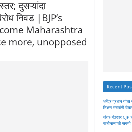
्तर; दुसऱ्यांदा
नविरोध निवड |BJP’s
ecome Maharashtra
ce more, unopposed
Recent Pos
धर्मेंद्र प्रधान या
शिक्षण मंत्र्यांनी घ
जंतर-मंतरवर CJP चा 
राजीनाम्याची मागणी