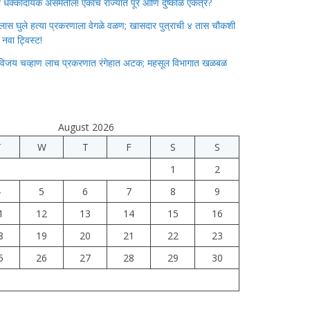
ाचा धक्कादायक असमतोल! एकाच राज्यात पूर आणि दुष्काळ एकत्र?
लास घुले हत्या प्रकरणाला वेगळे वळण; खासदार पुत्राची ४ तास चौकशी
े नवा ट्विस्ट!
विजय चव्हाण लाच प्रकरणात रंगेहात अटक; महसूल विभागात खळबळ
August 2026
T
W
T
F
S
S
1
2
4
5
6
7
8
9
1
12
13
14
15
16
8
19
20
21
22
23
5
26
27
28
29
30