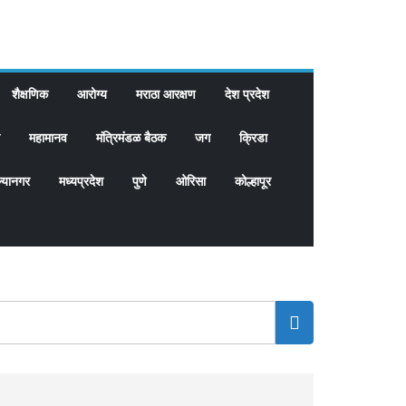
शैक्षणिक
आरोग्य
मराठा आरक्षण
देश प्रदेश
महामानव
मंत्रिमंडळ बैठक
जग
क्रिडा
्यानगर
मध्यप्रदेश
पुणे
ओरिसा
कोल्हापूर