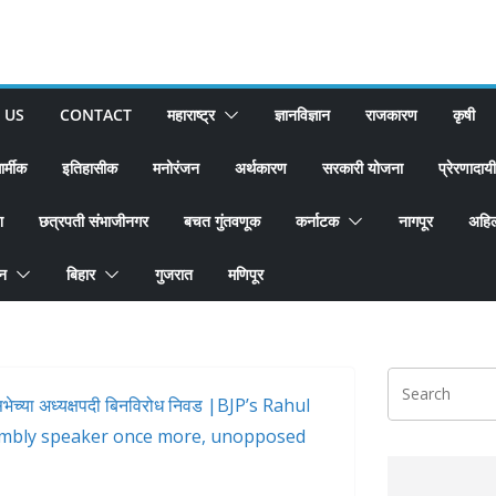
 US
CONTACT
महाराष्ट्र
ज्ञानविज्ञान
राजकारण
कृषी
ार्मीक
इतिहासीक
मनोरंजन
अर्थकारण
सरकारी योजना
प्रेरणादायी
श
छत्रपती संभाजीनगर
बचत गुंतवणूक
कर्नाटक
नागपूर
अहिल
ान
बिहार
गुजरात
मणिपूर