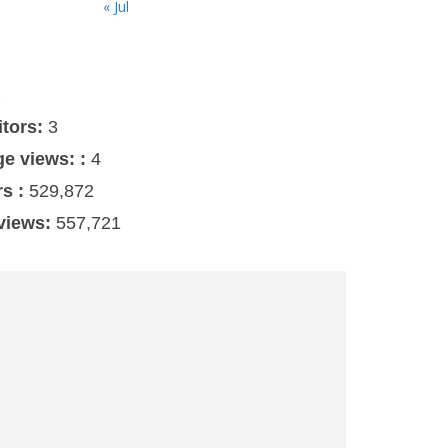
« Jul
s
itors:
3
ge views: :
4
rs :
529,872
 views:
557,721