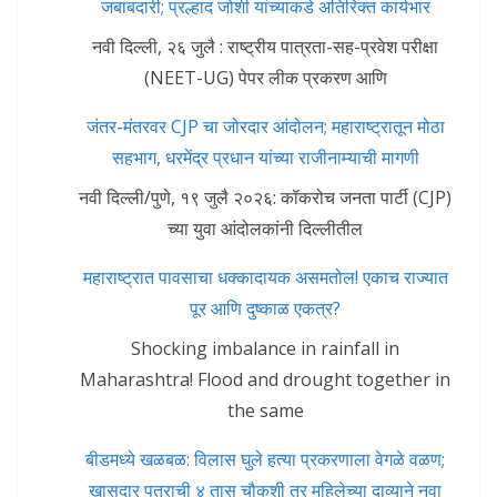
जबाबदारी; प्रल्हाद जोशी यांच्याकडे अतिरिक्त कार्यभार
नवी दिल्ली, २६ जुलै : राष्ट्रीय पात्रता-सह-प्रवेश परीक्षा
(NEET-UG) पेपर लीक प्रकरण आणि
जंतर-मंतरवर CJP चा जोरदार आंदोलन; महाराष्ट्रातून मोठा
सहभाग, धरमेंद्र प्रधान यांच्या राजीनाम्याची मागणी
नवी दिल्ली/पुणे, १९ जुलै २०२६: कॉकरोच जनता पार्टी (CJP)
च्या युवा आंदोलकांनी दिल्लीतील
महाराष्ट्रात पावसाचा धक्कादायक असमतोल! एकाच राज्यात
पूर आणि दुष्काळ एकत्र?
Shocking imbalance in rainfall in
Maharashtra! Flood and drought together in
the same
बीडमध्ये खळबळ: विलास घुले हत्या प्रकरणाला वेगळे वळण;
खासदार पुत्राची ४ तास चौकशी तर महिलेच्या दाव्याने नवा