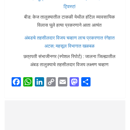
ट्विस्ट!
बीड: केज तालुक्यातील टाकळी येथील हॉटेल व्यावसायिक
विलास घुले हत्या प्रकरणाने आता अत्यंत
अंबडचे तहसीलदार विजय चव्हाण लाच प्रकरणात रंगेहात
अटक; महसूल विभागात खळबळ
छत्रपती संभाजीनगर (स्पेशल रिपोर्ट) : जालना जिल्ह्यातील
अंबड तालुक्याचे तहसीलदार विजय लक्ष्मण चव्हाण
F
W
Li
C
E
M
S
ac
h
n
o
m
as
h
e
at
k
p
ai
to
ar
b
s
e
y
l
d
e
o
A
dI
Li
o
o
p
n
n
n