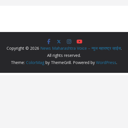
Copyright © 2026
News Maharashtra Voice – न्युज महाराष्ट्र व्हाईस
.
All rights reserved.
Theme:
ColorMag
by ThemeGrill. Powered by
WordPress
.