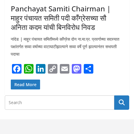
Panchayat Samiti Chairman |
माहुर पंचायत समिती पदी काँग्रेसच्या सौ
अनिता कदम यांची बिनविरोध निवड
नांदेड | माहूर पंचायत समितीमध्ये कॉंग्रेस दोन ना.मा.प्र. प्रवर्गाच्या सदस्यात
पक्षांतर्गत सव्वा वर्षाच्या वाटाघाटीझाल्याने सव्वा वर्षे पूर्ण झाल्यानंतर सभापती
पदाचा
F
W
Li
C
E
M
S
ac
h
n
o
m
as
h
e
at
k
p
ai
to
ar
Read More
b
s
e
y
l
d
e
o
A
dI
Li
o
o
p
n
n
n
k
p
k