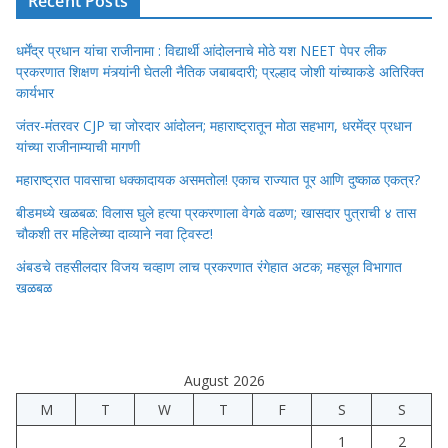
Recent Posts
धर्मेंद्र प्रधान यांचा राजीनामा : विद्यार्थी आंदोलनाचे मोठे यश NEET पेपर लीक
प्रकरणात शिक्षण मंत्र्यांनी घेतली नैतिक जबाबदारी; प्रल्हाद जोशी यांच्याकडे अतिरिक्त
कार्यभार
जंतर-मंतरवर CJP चा जोरदार आंदोलन; महाराष्ट्रातून मोठा सहभाग, धरमेंद्र प्रधान
यांच्या राजीनाम्याची मागणी
महाराष्ट्रात पावसाचा धक्कादायक असमतोल! एकाच राज्यात पूर आणि दुष्काळ एकत्र?
बीडमध्ये खळबळ: विलास घुले हत्या प्रकरणाला वेगळे वळण; खासदार पुत्राची ४ तास
चौकशी तर महिलेच्या दाव्याने नवा ट्विस्ट!
अंबडचे तहसीलदार विजय चव्हाण लाच प्रकरणात रंगेहात अटक; महसूल विभागात
खळबळ
August 2026
M
T
W
T
F
S
S
1
2