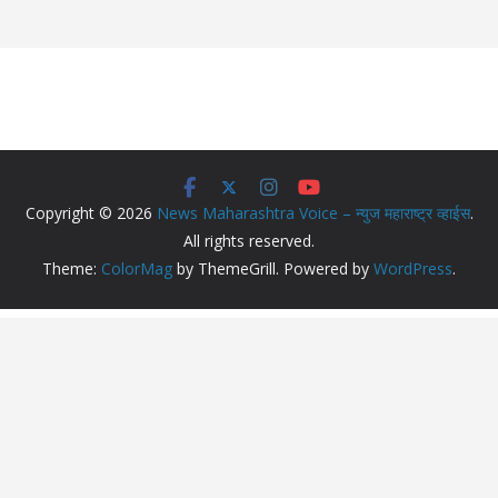
Copyright © 2026
News Maharashtra Voice – न्युज महाराष्ट्र व्हाईस
.
All rights reserved.
Theme:
ColorMag
by ThemeGrill. Powered by
WordPress
.