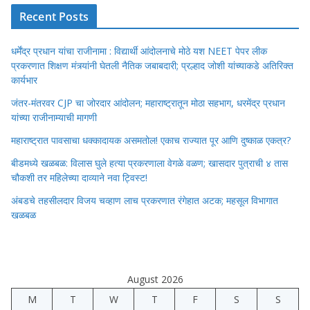
Recent Posts
धर्मेंद्र प्रधान यांचा राजीनामा : विद्यार्थी आंदोलनाचे मोठे यश NEET पेपर लीक
प्रकरणात शिक्षण मंत्र्यांनी घेतली नैतिक जबाबदारी; प्रल्हाद जोशी यांच्याकडे अतिरिक्त
कार्यभार
जंतर-मंतरवर CJP चा जोरदार आंदोलन; महाराष्ट्रातून मोठा सहभाग, धरमेंद्र प्रधान
यांच्या राजीनाम्याची मागणी
महाराष्ट्रात पावसाचा धक्कादायक असमतोल! एकाच राज्यात पूर आणि दुष्काळ एकत्र?
बीडमध्ये खळबळ: विलास घुले हत्या प्रकरणाला वेगळे वळण; खासदार पुत्राची ४ तास
चौकशी तर महिलेच्या दाव्याने नवा ट्विस्ट!
अंबडचे तहसीलदार विजय चव्हाण लाच प्रकरणात रंगेहात अटक; महसूल विभागात
खळबळ
August 2026
M
T
W
T
F
S
S